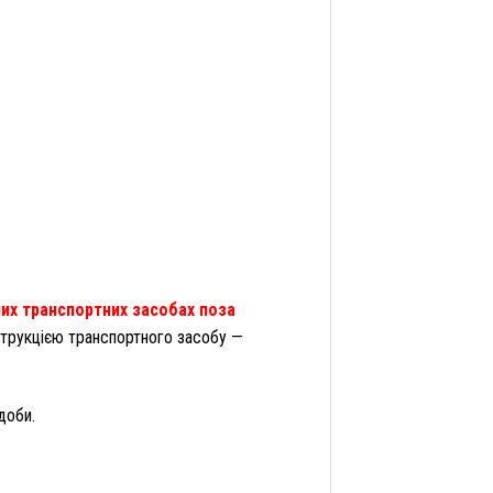
них транспортних засобах поза
струкцією транспортного засобу —
доби.