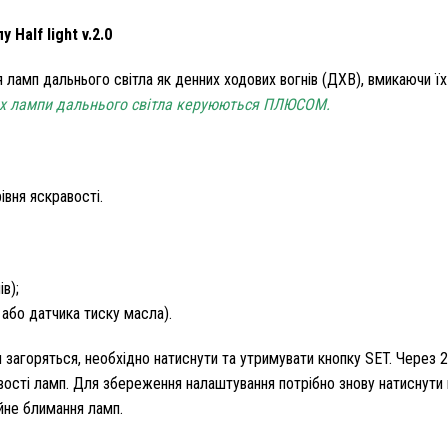
Half light v.2.0
ламп дальнього світла як денних ходових вогнів (ДХВ), вмикаючи їх
ких лампи дальнього світла керуюються ПЛЮСОМ.
вня яскравості.
в);
 або датчика тиску масла).
пи загоряться, необхідно натиснути та утримувати кнопку SET. Через 
вості ламп. Для збереження налаштування потрібно знову натиснути 
не блимання ламп.