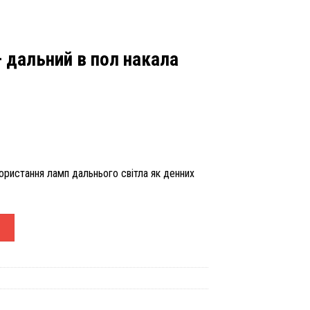
 дальний в пол накала
ористання ламп дальнього світла як денних
О - дальний в пол накала Half light v.2.0
У