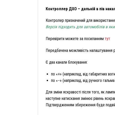
Контроллер ДХО – дальній в пів накалу 
Контролер призначений для використання 
Версія підходить для автомобілів в я
Перевірити можете за посиланням
тут
Передбачена можливість налаштування рі
Є два канали блокування:
по «+» (наприклад, від габаритних вогні
по «−» (наприклад, від ручного гальма
Для зміни яскравості після того, як лам
наступне натискання змінює рівень яскра
Підтвердженням збереження буде подвій