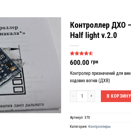
Контроллер ДХО –
Half light v.2.0
Рейтинг
62
600.00
грн
4.50
из 5
на основе
Контролер призначений для вик
опроса
пользователей
ходових вогнів (ДХВ)
Количество товара Контроллер ДХ
В КОРЗИН
Артикул:
370
Категория:
Контроллеры