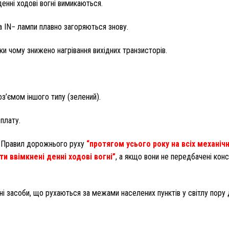
денні ходові вогні вимикаються.
та IN− лампи плавно загоряються знову.
ки чому знижено нагрівання вихідних транзисторів.
роз’ємом іншого типу (зелений).
 плату.
.8 Правил дорожнього руху
“протягом усього року на всіх механіч
и ввімкнені денні ходові вогні”
, а якщо вони не передбачені кон
і засоби, що рухаються за межами населених пунктів у світлу пору 