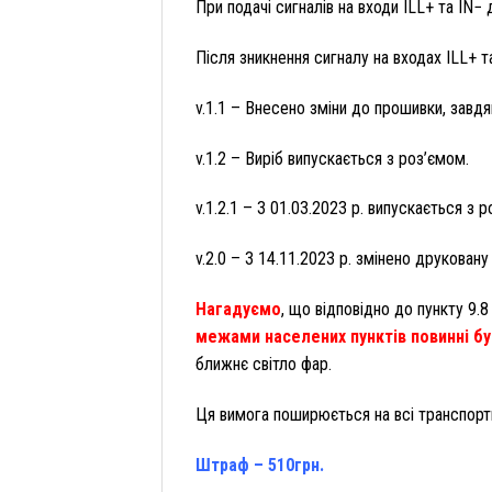
При подачі сигналів на входи ILL+ та IN− 
Після зникнення сигналу на входах ILL+ 
v.1.1 – Внесено зміни до прошивки, завдя
v.1.2 – Виріб випускається з роз’ємом.
v.1.2.1 – З 01.03.2023 р. випускається з 
v.2.0 – З 14.11.2023 р. змінено друковану
Нагадуємо
, що відповідно до пункту 9
межами населених пунктів повинні бут
ближнє світло фар.
Ця вимога поширюється на всі транспортн
Штраф – 510грн.