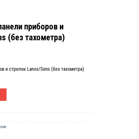
панели приборов и
s (без тахометра)
ов и стрелок Lanos/Sens (без тахометра)
етки панели приборов и стрелок Lanos/Sens (без тахометра)
У
елей