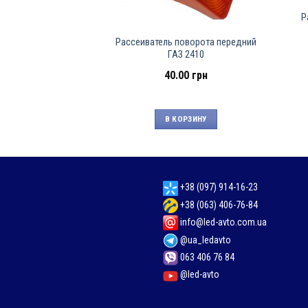
Р
Рассеиватель поворота передний
ГАЗ 2410
40.00
грн
В КОРЗИНУ
+38 (097) 914-16-23
+38 (063) 406-76-84
info@led-avto.com.ua
@ua_ledavto
063 406 76 84
@led-avto