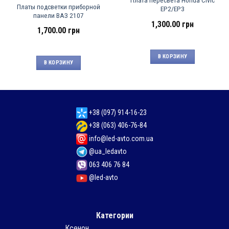
Плата пересвета Honda Civic
Платы подсветки приборной
EP2/EP3
панели ВАЗ 2107
1,300.00
грн
1,700.00
грн
В КОРЗИНУ
В КОРЗИНУ
+38 (097) 914-16-23
+38 (063) 406-76-84
info@led-avto.com.ua
@ua_ledavto
063 406 76 84
@led-avto
Категории
Ксенон