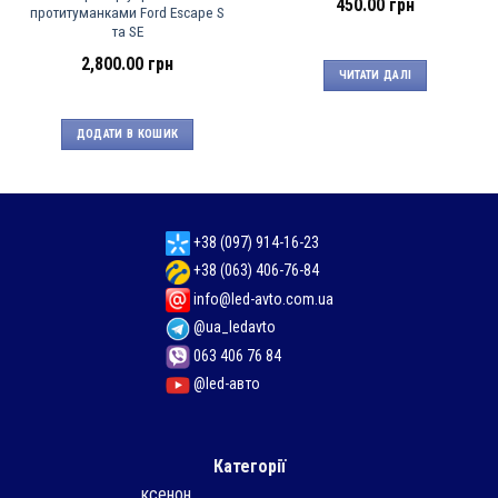
450.00
грн
протитуманками Ford Escape S
та SE
2,800.00
грн
ЧИТАТИ ДАЛІ
ДОДАТИ В КОШИК
+38 (097) 914-16-23
+38 (063) 406-76-84
info@led-avto.com.ua
@ua_ledavto
063 406 76 84
@led-авто
Категорії
ксенон