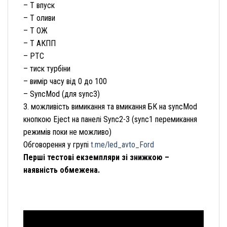
– Т впуск
– Т оливи
– Т ОЖ
– Т АКПП
– РТС
– тиск турбіни
– вимір часу від 0 до 100
– SyncMod (для sync3)
3. можливість вимикання та вмикання БК на syncMod
кнопкою Eject на панелі Sync2-3 (sync1 перемикання
режимів поки не можливо)
Обговорення у групі
t.me/led_avto_Ford
Перші тестові екземпляри зі знижкою –
наявність обмежена.