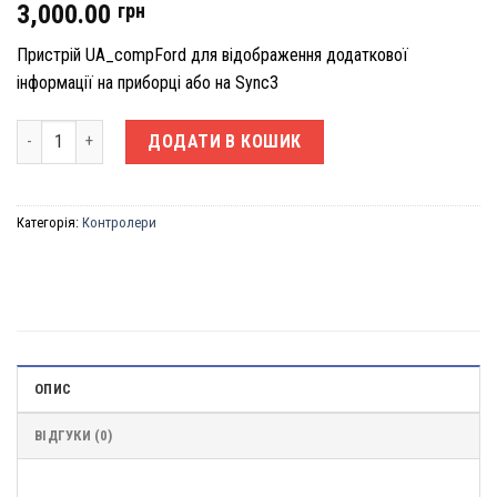
3,000.00
грн
Пристрій UA_compFord для відображення додаткової
інформації на приборці або на Sync3
UA_compFord v.1 - бортовий комп'ютер для Ford Escape Kuga Focus 
ДОДАТИ В КОШИК
Категорія:
Контролери
ОПИС
ВІДГУКИ (0)