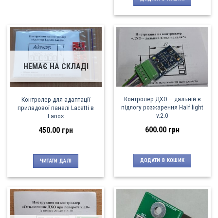
НЕМАЄ НА СКЛАДІ
Контролер ДХО – дальній в
Контролер для адаптації
підлогу розжарення Half light
приладової панелі Lacetti в
v.2.0
Lanos
600.00
грн
450.00
грн
ДОДАТИ В КОШИК
ЧИТАТИ ДАЛІ